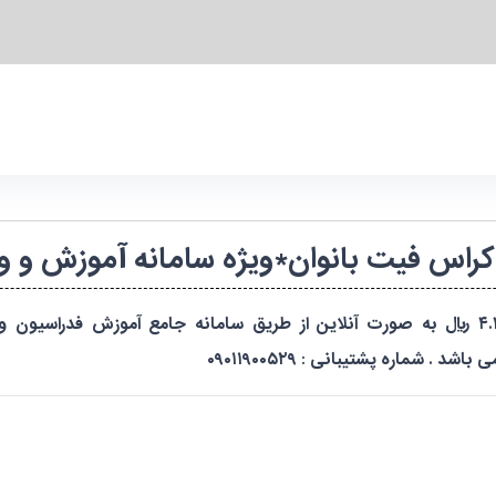
 کراس فیت بانوان*ویژه سامانه آموزش و 
**شرایط پرداخت : مرحله اول :واریز مبلغ ۴.۴۰۰.۰۰۰ ریال به صورت آنلاین از طریق سامانه 