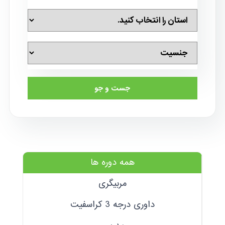
جست و جو
همه دوره ها
مربیگری
داوری درجه 3 کراسفیت