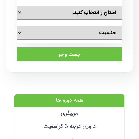
جست و جو
همه دوره ها
مربیگری
داوری درجه 3 کراسفیت