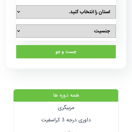
جست و جو
همه دوره ها
مربیگری
داوری درجه 3 کراسفیت